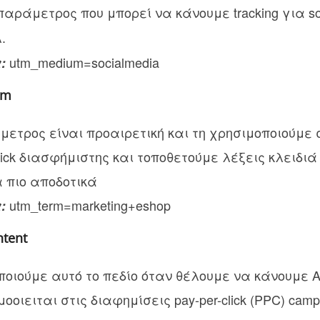
παράμετρος που μπορεί να κάνουμε tracking για so
.
utm_medium=socialmedia
α:
rm
μετρος είναι προαιρετική και τη χρησιμοποιούμε
Click διασφήμιστης και τοποθετούμε λέξεις κλειδι
α πιο αποδοτικά
utm_term=marketing+eshop
α:
tent
οιούμε αυτό το πεδίο όταν θέλουμε να κάνουμε A
οιειται στις διαφημίσεις pay-per-click (PPC) camp