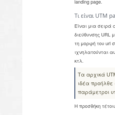
landing page.
Τι είναι UTM p
Είναι μια σειρά 
διεύθυνσης URL μ
τη μορφή του url
ιχνηλατούνται αυτ
κτλ.
Τα αρχικά UTM
ιδέα προήλθε α
παράμετροι υπο
Η προσθήκη τέτο