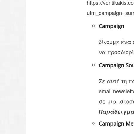
https://vontikakis.c
utm_campaign=sum
Campaign
δίνουμε ένα 
να προσδιορί
Campaign Sou
Σε αυτή τη π
email newsle
σε μια ιστοσ
Παράδειγμ
Campaign Me