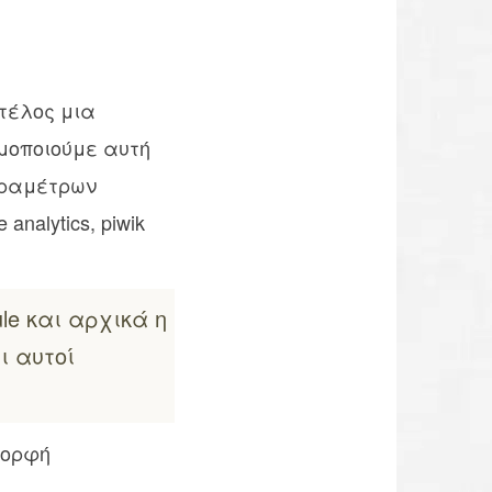
τέλoς μια
μοποιούμε αυτή
παραμέτρων
nalytics, piwik
le και αρχικά η
ι αυτοί
μορφή