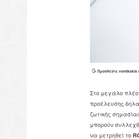
Προσθέστε vontikakis 
Στο μεγάλο πλέον
προέλευσης δηλαδή
ζωτικής σημασίας
μπορούν συλλεχθ
να μετρηθεί το
R