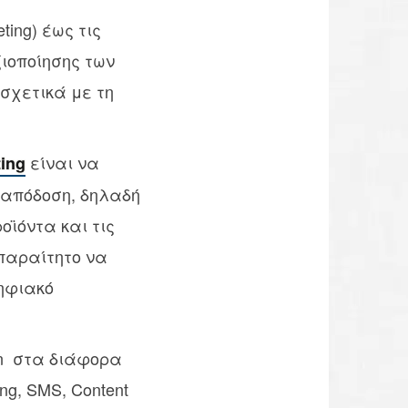
ing) έως τις
ξιοποίησης των
σχετικά με τη
είναι να
ting
 απόδοση, δηλαδή
οϊόντα και τις
απαραίτητο να
ηφιακό
on στα διάφορα
ing, SMS, Content