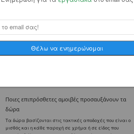
Ανεξάρτητα με από την εργασιακή σχέση πάντα
αντιστοιχούν δώρα απασχόλησης ανάλογα στο χρονικό
διάστημα που εργάζεστε. Οπότε ανάλογα με τις
αποδοχές υπάρχουν δώρα που αντιστοιχούν επι του
μισθού όπως είναι το
Δώρο Χριστουγέννων
και
Δώρο
Πάσχα
.
Θέλω να ενημερώνομαι
Αυτός ο calculator υποστήριζει τον υπολογισμό δώρων μόνο
για αορίστου χρόνου, όπου λαμβάνονται υπόψη οι
ημερολογιακές ημέρες, για τη περίπτωση ορισμένου
χρόνου χρησιμοποιούνται οι ασφαλιστικές ημέρες και
δεν υποστήριζεται αυτή η περίπτωση εδώ.
Ποιες επιπρόσθετες αμοιβές προσαυξάνουν τα
δώρα
Τα δώρα βασίζονται στις τακτικές αποδοχές που είναι ο
μισθός και η κάθε παροχή σε χρήμα ή σε είδος που