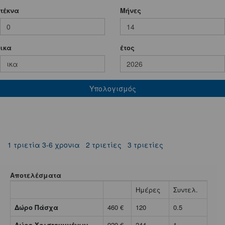
τέκνα
Mήνες
ικα
έτος
Υπολογισμός
1 τριετία 3-6 χρονια
2 τριετίες
3 τριετίες
Αποτελέσματα
Ημέρες
Συντελ.
Δώρο Πάσχα
460 €
120
0.5
Δώρο Χριστουγγένων
920 €
244
1