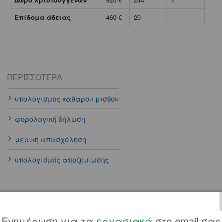
Επίδομα άδειας
460 €
20
ΠΕΡΙΣΣΌΤΕΡΑ
υπολογισμος καθαρου μισθου
φορολογική δήλωση
μερική απασχόληση
υπολογισμός αποζημιωσης
Ενημέρωση για τα
εργασιακά
στο email σας