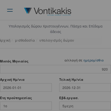
Υπολογισμός δώρου Χριστουγέννων, Πάσχα και Επίδομα
άδειας
Αρχική
μισθοδοσία
υπολογισμός δώρου
αλλαγή σε
ημερομίσθιο
Mικτός Μηνιαίος
Αρχική Ημ/νια
Τελική Ημ/νία
Ετη προϋπηρεσίας
Εβδ.εργασ.