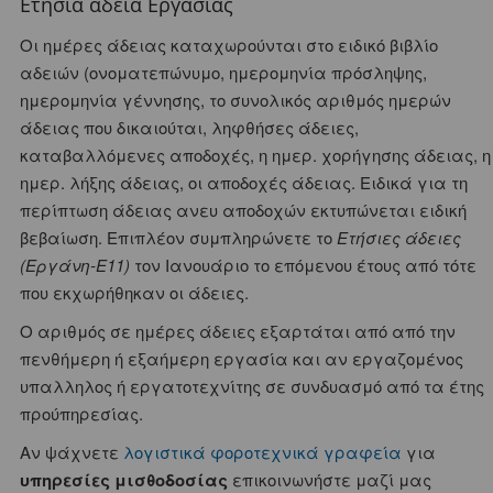
Ετήσια άδεια Εργασίας
Οι ημέρες άδειας καταχωρούνται στο ειδικό βιβλίο
αδειών (ονοματεπώνυμο, ημερομηνία πρόσληψης,
ημερομηνία γέννησης, το συνολικός αριθμός ημερών
άδειας που δικαιούται, ληφθήσες άδειες,
καταβαλλόμενες αποδοχές, η ημερ. χορήγησης άδειας, η
ημερ. λήξης άδειας, οι αποδοχές άδειας. Ειδικά για τη
περίπτωση άδειας ανευ αποδοχών εκτυπώνεται ειδική
βεβαίωση. Επιπλέον συμπληρώνετε το
Ετήσιες άδειες
(Εργάνη-Ε11)
τον Ιανουάριο το επόμενου έτους από τότε
που εκχωρήθηκαν οι άδειες.
Ο αριθμός σε ημέρες άδειες εξαρτάται από από την
πενθήμερη ή εξαήμερη εργασία και αν εργαζομένος
υπαλληλος ή εργατοτεχνίτης σε συνδυασμό από τα έτης
προύπηρεσίας.
Αν ψάχνετε
λογιστικά φοροτεχνικά γραφεία
για
υπηρεσίες μισθοδοσίας
επικοινωνήστε μαζί μας