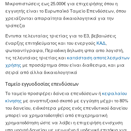
Μικροπιστώσεις εως 25.000€ για επιχειρήσης όπου η
εγγυητής είναι το Ευρωπαϊκό Ταμείο Επενδύσεων, όπου
χρειάζονται απαραίτητα δικαιολογητικά για την
τράπεζα
Έντυπα τελευταίας τριετίας για το Ε3, βεβαιώσεις
έναρξης επιτηδεύματος και του ενεργούς
ΚΑΔ
,
φωτοαντίγραφα, Περιοδικη δηλωση φπα απο λογιστή,
τις τελευτάιας τριετίας και
κατάσταση αποτελεσμάτων
χρήσης
με προσάρτημα όπου είναι διαθεσιμα, και μια
σειρά από άλλα δικαιολογητικά
Tαμείο εγγυοδοσίας επενδύσεων
Το ταμείο προσφέρει δάνεια επενδύσεων ή
κεφαλαίου
κίνησης
με αναπτυξιακό σκoπό με εγγύηση μέχρι το 80%
του δανείου, ειδικότερα μέρος ενός επενδυτικού δανείου
μπορεί να χρηματοδοτηθεί από επιχερηματική
χρηματοδότηση ώστε να λάβει η επιχειρήση ενισχυση
υπο μορφή δανείου με μειωμένο ή μηδενικό επιτόκιο για