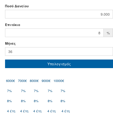
Ποσό Δανείου
Επιτόκιο
%
Mήνες
Υπολογισμός
6000€
7000€
8000€
9000€
10000€
7%
7%
7%
7%
7%
8%
8%
8%
8%
8%
4 έτη
4 έτη
4 έτη
4 έτη
4 έτη