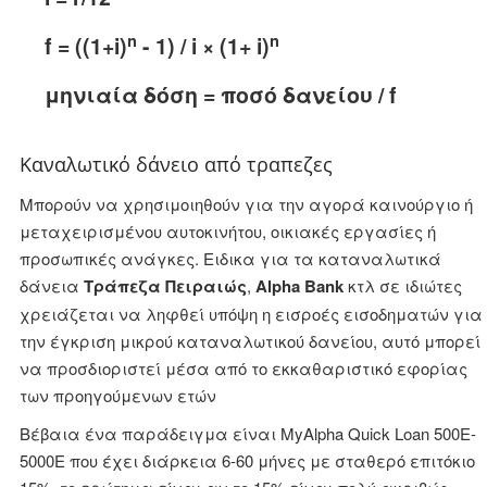
n
n
f = ((1+i)
- 1) / i × (1+ i)
μηνιαία δόση = ποσό δανείου / f
Καναλωτικό δάνειο από τραπεζες
Μπορούν να χρησιμοιηθούν για την αγορά καινούργιο ή
μεταχειρισμένου αυτοκινήτου, οικιακές εργασίες ή
προσωπικές ανάγκες. Ειδικα για τα καταναλωτικά
δάνεια
Τράπεζα Πειραιώς
,
Alpha Bank
κτλ σε ιδιώτες
χρειάζεται να ληφθεί υπόψη η εισροές εισοδηματών για
την έγκριση μικρού καταναλωτικού δανείου, αυτό μπορεί
να προσδιοριστεί μέσα από το εκκαθαριστικό εφορίας
των προηγούμενων ετών
Βέβαια ένα παράδειγμα είναι MyAlpha Quick Loan 500E-
5000E που έχει διάρκεια 6-60 μήνες με σταθερό επιτόκιο