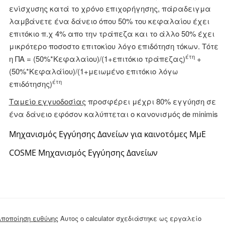
ενίσχυσης κατά το χρόνο επιχορήγησης, πάραδειγμα
λαμβάνετε ένα δάνειο όπου 50% του κεφαλαίου έχει
επιτόκιο π.χ 4% απο την τράπεζα και το άλλο 50% έχει
μικρότερο ποσοστο επιτοκίου λόγο επιδότηση τόκων. Τότε
έτη
η ΠΑ = (50%*Κεφαλαίου)/(1+επιτόκιο τράπεζας)
+
(50%*Κεφαλάίου)/(1+μειωμένο επιτόκιο λόγω
έτη
επιδότησης)
Ταμείο εγγυοδοσίας
προσφέρει μέχρι 80% εγγύηση σε
ένα δάνειο εφόσον καλύπτεται ο κανονισμός de minimis
Μηχανισμός Εγγύησης Δανείων για καινοτόμες ΜμΕ
COSME Μηχανισμός Εγγύησης Δανείων
ποποίηση ευθύνης
Αυτος ο calculator σχεδιάστηκε ως εργαλείο