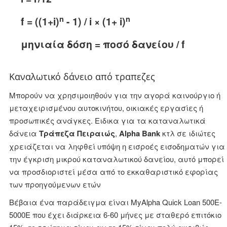
n
n
f = ((1+i)
- 1) / i × (1+ i)
μηνιαία δόση = ποσό δανείου / f
Καναλωτικό δάνειο από τραπεζες
Μπορούν να χρησιμοιηθούν για την αγορά καινούργιο ή
μεταχειρισμένου αυτοκινήτου, οικιακές εργασίες ή
προσωπικές ανάγκες. Ειδικα για τα καταναλωτικά
δάνεια
Τράπεζα Πειραιώς
,
Alpha Bank
κτλ σε ιδιώτες
χρειάζεται να ληφθεί υπόψη η εισροές εισοδηματών για
την έγκριση μικρού καταναλωτικού δανείου, αυτό μπορεί
να προσδιοριστεί μέσα από το εκκαθαριστικό εφορίας
των προηγούμενων ετών
Βέβαια ένα παράδειγμα είναι MyAlpha Quick Loan 500E-
5000E που έχει διάρκεια 6-60 μήνες με σταθερό επιτόκιο