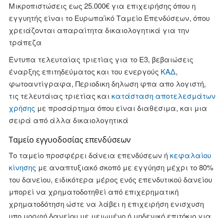
Μικροπιστώσεις εως 25.000€ για επιχειρήσης όπου η
εγγυητής είναι το Ευρωπαϊκό Ταμείο Επενδύσεων, όπου
χρειάζονται απαραίτητα δικαιολογητικά για την
τράπεζα
Έντυπα τελευταίας τριετίας για το Ε3, βεβαιώσεις
έναρξης επιτηδεύματος και του ενεργούς
ΚΑΔ
,
φωτοαντίγραφα, Περιοδικη δηλωση φπα απο λογιστή,
τις τελευτάιας τριετίας και
κατάσταση αποτελεσμάτων
χρήσης
με προσάρτημα όπου είναι διαθεσιμα, και μια
σειρά από άλλα δικαιολογητικά
Tαμείο εγγυοδοσίας επενδύσεων
Το ταμείο προσφέρει δάνεια επενδύσεων ή
κεφαλαίου
κίνησης
με αναπτυξιακό σκoπό με εγγύηση μέχρι το 80%
του δανείου, ειδικότερα μέρος ενός επενδυτικού δανείου
μπορεί να χρηματοδοτηθεί από επιχερηματική
χρηματοδότηση ώστε να λάβει η επιχειρήση ενισχυση
υπο μορφή δανείου με μειωμένο ή μηδενικό επιτόκιο για