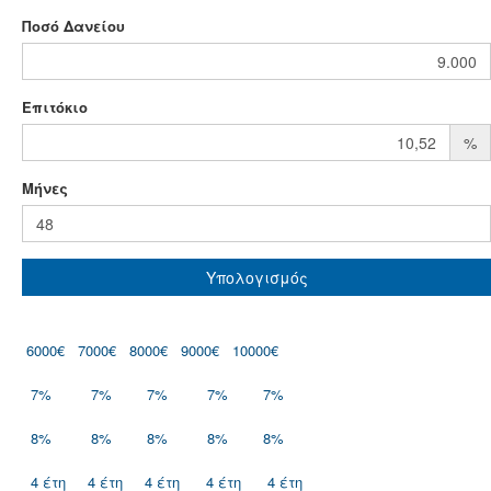
Ποσό Δανείου
Επιτόκιο
%
Mήνες
Υπολογισμός
6000€
7000€
8000€
9000€
10000€
7%
7%
7%
7%
7%
8%
8%
8%
8%
8%
4 έτη
4 έτη
4 έτη
4 έτη
4 έτη