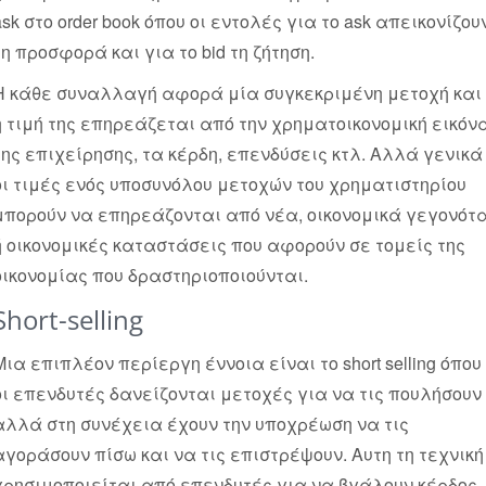
ask στο order book όπου οι εντολές για το ask απεικονίζου
τη προσφορά και για το bid τη ζήτηση.
Η κάθε συναλλαγή αφορά μία συγκεκριμένη μετοχή και
η τιμή της επηρεάζεται από την χρηματοικονομική εικόν
της επιχείρησης, τα κέρδη, επενδύσεις κτλ. Αλλά γενικά
οι τιμές ενός υποσυνόλου μετοχών του χρηματιστηρίου
μπορούν να επηρεάζονται από νέα, οικονομικά γεγονότ
ή οικονομικές καταστάσεις που αφορούν σε τομείς της
οικονομίας που δραστηριοποιούνται.
Short-selling
Μια επιπλέον περίεργη έννοια είναι το short selling όπου
οι επενδυτές δανείζονται μετοχές για να τις πουλήσουν
αλλά στη συνέχεια έχουν την υποχρέωση να τις
αγοράσουν πίσω και να τις επιστρέψουν. Αυτη τη τεχνική
χρησιμοποιείται από επενδυτές για να βγάλουν κέρδος