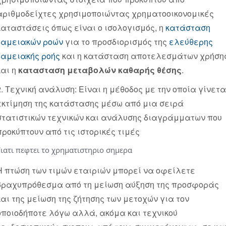
αριθμοδείχτες χρησιμοποιώντας χρηματοοικονομικές
καταστάσεις όπως είναι ο ισολογισμός, η
κατάσταση
ταμειακών ροών
για το προσδιορισμός της
ελεύθερης
ταμειακής ροής
και η κατάσταση αποτελεσμάτων χρήση
και η
κατασταση μεταβολών καθαρής θέσης
.
2. Τεχνική ανάλυση: Είναι η μέθοδος με την οποία γίνετα
εκτίμηση της κατάστασης μέσω από μια σειρά
στατιστικών τεχνικών και ανάλυσης διαγράμματων που
προκύπτουν από τις ιστορικές τιμές
ιατι πεφτει το χρηματιστηριο σημερα
Η πτώση των τιμών εταιριών μπορεί να οφείλετε
βραχυπρόθεσμα από τη μείωση αύξηση της προσφοράς
και της μείωση της ζήτησης των μετοχών για τον
οποιοδήποτε λόγω αλλά, ακόμα και τεχνικού