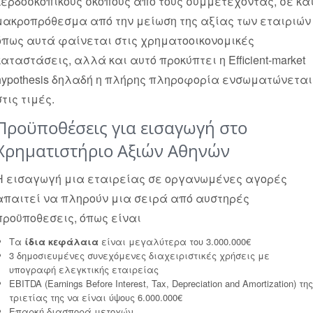
κερδοσκοπικούς σκοπους από τους συμμετέχοντας, σε κα
μακροπρόθεσμα από την μείωση της αξίας των εταιριών
όπως αυτά φαίνεται στις χρηματοοικονομικές
καταστάσεις, αλλά και αυτό προκύπτει η Efficient-market
hypothesis δηλαδή η πλήρης πληροφορία ενσωματώνεται
στις τιμές.
Προϋποθέσεις για εισαγωγή στο
Χρηματιστήριο Αξιών Αθηνών
Η εισαγωγή μια εταιρείας σε οργανωμένες αγορές
απαιτεί να πληρούν μια σειρά από αυστηρές
προϋποθεσεις, όπως είναι
Τα
ίδια κεφάλαια
είναι μεγαλύτερα του 3.000.000€
3 δημοσιευμένες συνεχόμενες διαχειριστικές χρήσεις με
υπογραφή ελεγκτικής εταιρείας
ΕBITDA (Earnings Before Interest, Tax, Depreciation and Amortization) της
τριετίας της να είναι ύψους 6.000.000€
Επαρκή διασπορά μετοχών