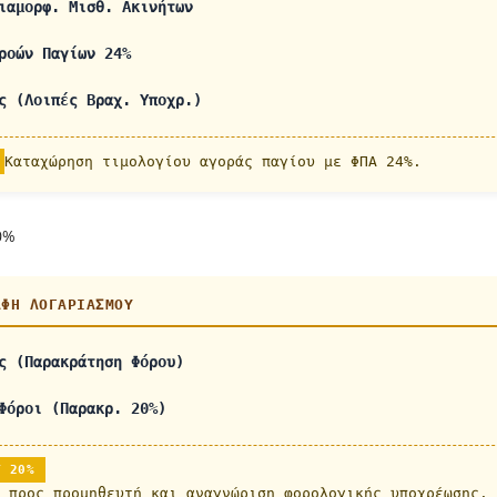
ιαμορφ. Μισθ. Ακινήτων
ροών Παγίων 24%
ς (Λοιπές Βραχ. Υποχρ.)
Καταχώρηση τιμολογίου αγοράς παγίου με ΦΠΑ 24%.
0%
ΑΦΉ ΛΟΓΑΡΙΑΣΜΟΎ
ς (Παρακράτηση Φόρου)
Φόροι (Παρακρ. 20%)
Υ 20%
 προς προμηθευτή και αναγνώριση φορολογικής υποχρέωσης.