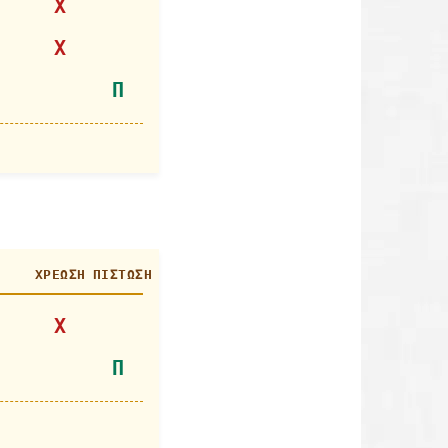
Χ
Χ
Π
ΧΡΈΩΣΗ
ΠΊΣΤΩΣΗ
Χ
Π