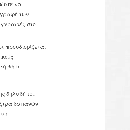
 ώστε να
αγραφή των
 εγγραφές στο
υ προσδιορίζεται
ικούς
ική βάση
ης δηλαδή του
έξτρα δαπανών
εται