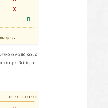
Χ
Π
όκτησης.
τικό αγαθό και ο
αετία με βάση το
ΧΡΈΩΣΗ
ΠΊΣΤΩΣΗ