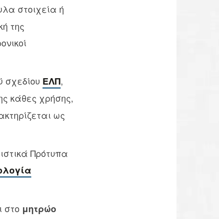
υλα στοιχεία ή
κή της
ονικοί
ύ σχεδίου
,
ΕΛΠ
ης κάθες χρήσης,
ακτηρίζεται ως
γιστικά Πρότυπα
ολογία
ι στο
μητρώο