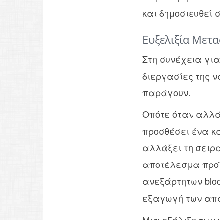
και δημοσιευθεί στ
Ευξελιξία Μετ
Στη συνέχεια για
διεργασίες της ν
παράγουν.
Οπότε όταν αλλά
προσθέσει ένα κα
αλλάξει τη σειρά
αποτέλεσμα προϊ
ανεξάρτητων bloc
εξαγωγή των απαι
Μια εξέλιξη των we