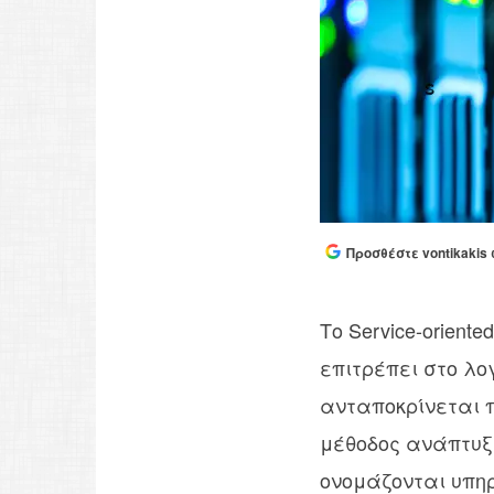
Προσθέστε vontikakis 
Το Service-oriente
επιτρέπει στo λο
ανταποκρίνεται π
μέθοδος ανάπτυξη
ονομάζονται υπηρεσ