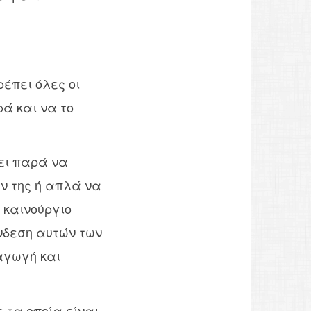
έπει όλες οι
ά και να το
ει παρά να
ών της ή απλά να
 καινούργιο
νδεση αυτών των
αγωγή και
με τα οποία είναι