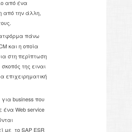
λλο από ένα
η από την άλλη,
ους.
λατφόρμα πάνω
CM και η οποία
έβαια στη περίπτωση
ο σκοπός της ειναι
μία επιχειρηματική
 για business που
με ένα Web service
ύνται
τεί με το SAP ESR