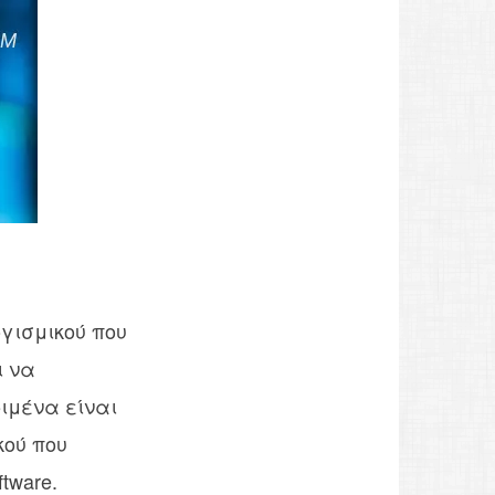
λογισμικού που
ι να
ιμένα είναι
κού που
tware.