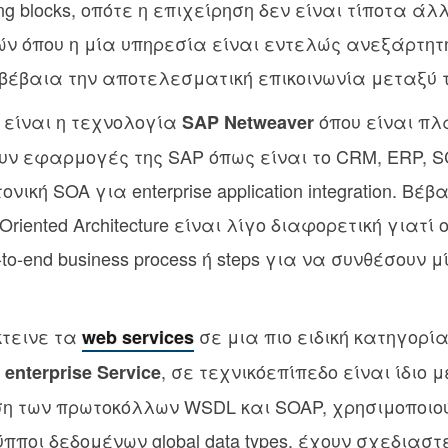
ing blocks, οπότε η επιχείρηση δεν είναι τίποτα ά
ν όπου η μία υπηρεσία είναι εντελώς ανεξάρτητ
βέβαια την αποτελεσματική επικοινωνία μεταξύ τ
είναι η τεχνολογία
όπου είναι π
SAP Netweaver
υν εφαρμογές της SAP όπως είναι το CRM, ERP, S
νική SOA για enterprise application integration. Β
Oriented Architecture είναι λίγο διαφορετική γιατί 
o-end business process ή steps για να συνθέσουν 
κτεινε τα
σε μια πιο ειδική κατηγορία
web services
, σε τεχνικόεπίπεδο είναι ίδιο 
enterprise Service
ση των πρωτοκόλλων WSDL και SOAP, χρησιμοποιο
ύπποι δεδομένων global data types, έχουν σχεδιασ