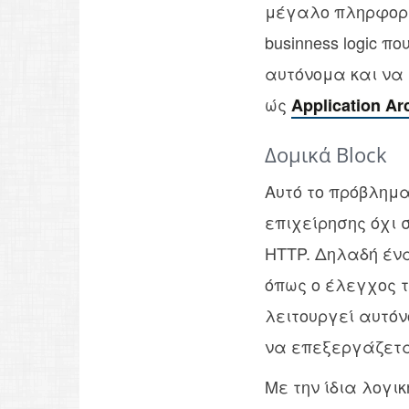
μέγαλο πληρφορι
businness logic 
αυτόνομα και να 
ώς
Application Ar
Δομικά Block
Αυτό το πρόβλημα
επιχείρησης όχι 
HTTP. Δηλαδή ένα 
όπως ο έλεγχος τη
λειτουργεί αυτόνο
να επεξεργάζετα
Με την ίδια λογι