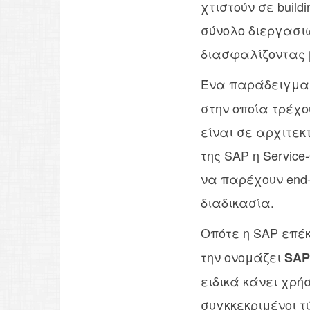
χτιστούν σε build
σύνολο διεργασιώ
διασφαλίζοντας 
Ένα παράδειγμα 
στην οποία τρέχο
είναι σε αρχιτεκτο
της SAP η Service-
να παρέχουν end-t
διαδικασία.
Οπότε η SAP επέ
την ονομάζει
SAP 
ειδικά κάνει χρή
συγκκεκριμένοι τ