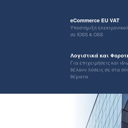
eCommerce EU VAT
Υποστήριξη ηλεκτρονικού
σε IOSS & OSS
Λογιστικά και Φοροτ
Για επιχειρήσεις και ιδι
θέλουν λύσεις σε στα σύ
θέματα