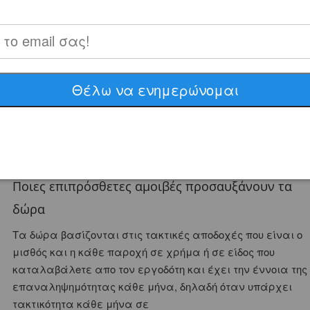
διάστημα που εργάζεστε. Οπότε ανάλογα με τις
αποδοχές υπάρχουν δώρα που αντιστοιχούν επι του
μισθού όπως είναι το
Δώρο Χριστουγέννων
και
Δώρο
Πάσχα
.
Αυτός ο calculator υποστήριζει τον υπολογισμό δώρων μόνο
Θέλω να ενημερώνομαι
για αορίστου χρόνου, όπου λαμβάνονται υπόψη οι
ημερολογιακές ημέρες, για τη περίπτωση ορισμένου
χρόνου χρησιμοποιούνται οι ασφαλιστικές ημέρες και
δεν υποστήριζεται αυτή η περίπτωση εδώ.
Ποιες επιπρόσθετες αμοιβές προσαυξάνουν τα
δώρα
Τα δώρα βασίζονται στις τακτικές αποδοχές που είναι ο
μισθός και η κάθε παροχή σε χρήμα ή σε είδος που
καταλαβάλeτε απο τον εργοδότη και έχει την έννοια της
επαναληψημότητας κάθε μήνα, δηλαδή όταν υπάρχει
τακτικότητα κάθε μήνα σε