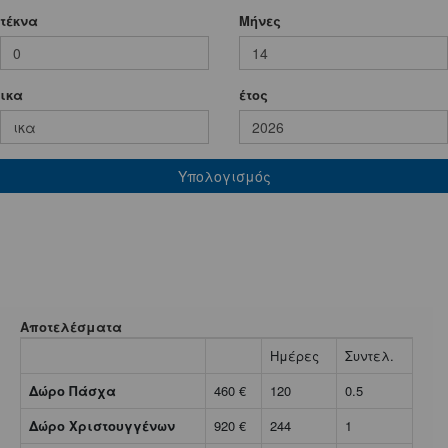
τέκνα
Mήνες
ικα
έτος
Υπολογισμός
Αποτελέσματα
Ημέρες
Συντελ.
Δώρο Πάσχα
460 €
120
0.5
Δώρο Χριστουγγένων
920 €
244
1