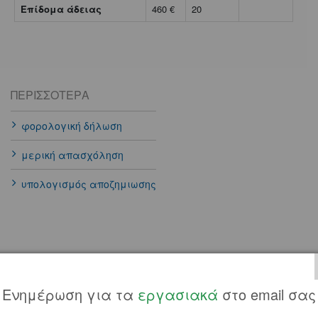
Επίδομα άδειας
460 €
20
ΠΕΡΙΣΣΌΤΕΡΑ
φορολογική δήλωση
μερική απασχόληση
υπολογισμός αποζημιωσης
Ανεξάρτητα με από την εργασιακή σχέση πάντα
Ενημέρωση για τα
εργασιακά
στο email σας
αντιστοιχούν δώρα απασχόλησης ανάλογα στο χρονικό