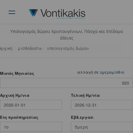
Υπολογισμός δώρου Χριστουγέννων, Πάσχα και Επίδομα
άδειας
Αρχική
μισθοδοσία
υπολογισμός δώρου
αλλαγή σε
ημερομίσθιο
Mικτός Μηνιαίος
Αρχική Ημ/νια
Τελική Ημ/νία
Ετη προϋπηρεσίας
Εβδ.εργασ.