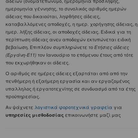
αδειών (ονοματεπώνυμο, ημερομηνία πρόσληψης,
ημερομηνία γέννησης, το συνολικός αριθμός ημερών
άδειας που δικαιούται, ληφθήσες άδειες,
καταβαλλόμενες αποδοχές, η ημερ. χορήγησης άδειας, η
ημερ. λήξης άδειας, οι αποδοχές άδειας. Ειδικά για τη
περίπτωση άδειας ανευ αποδοχών εκτυπώνεται ειδική
βεβαίωση. Επιπλέον συμπληρώνετε το
Ετήσιες άδειες
(Εργάνη-Ε11)
τον Ιανουάριο το επόμενου έτους από τότε
που εκχωρήθηκαν οι άδειες.
Ο αριθμός σε ημέρες άδειες εξαρτάται από από την
πενθήμερη ή εξαήμερη εργασία και αν εργαζομένος
υπαλληλος ή εργατοτεχνίτης σε συνδυασμό από τα έτης
προύπηρεσίας.
Αν ψάχνετε
λογιστικά φοροτεχνικά γραφεία
για
υπηρεσίες μισθοδοσίας
επικοινωνήστε μαζί μας