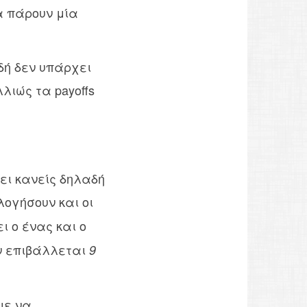
α πάρουν μία
δή δεν υπάρχει
λιώς τα payoffs
ει κανείς δηλαδή
λογήσουν και οι
 ο ένας και ο
ν επιβάλλεται
9
με να