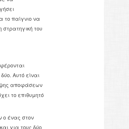
γήσει
α το παίγνιο να
η στρατηγική του
ιφέρονται
δύο. Αυτό είναι
λήψης αποφάσεων
χει το επιθυμητό
ν ο ένας στον
αι για τους δύο