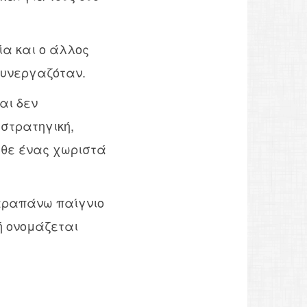
ία και ο άλλος
 συνεργαζόταν.
αι δεν
στρατηγική,
άθε ένας χωριστά
παραπάνω παίγνιο
ή ονομάζεται