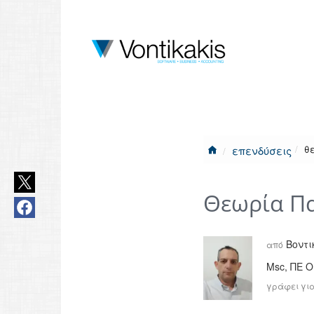
θ
επενδύσεις
Θεωρία Πα
Βοντι
από
Msc, ΠΕ 
γράφει για