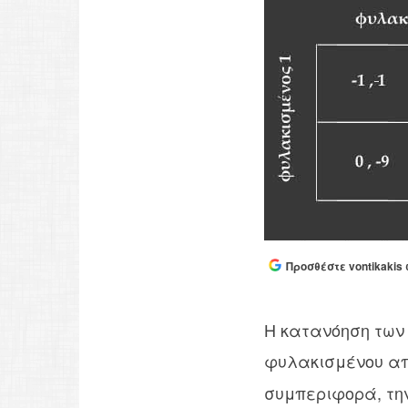
Προσθέστε vontikakis 
Η κατανόηση των
φυλακισμένου α
συμπεριφορά, την