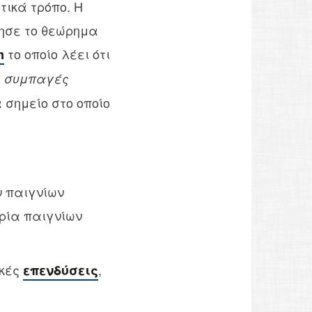
τικά τρόπο. H
ίησε το θεώρημα
το οποίο λέει ότι
m
ι
συμπαγές
 σημείο στο οποίο
ν παιγνίων
ωρία παιγνίων
ικές
,
επενδύσεις