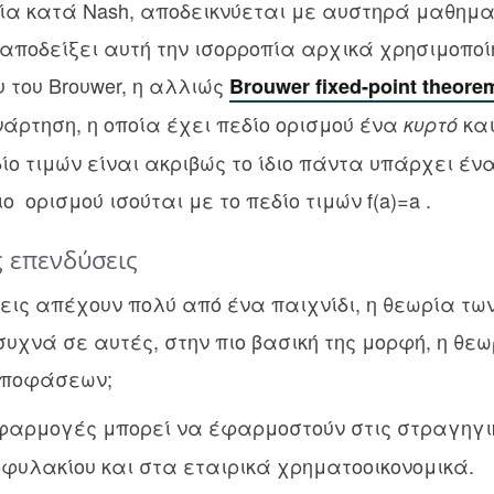
ία κατά Nash, αποδεικνύεται με αυστηρά μαθημα
 αποδείξει αυτή την ισορροπία αρχικά χρησιμοπο
 του Broυwer, η αλλιώς
Brouwer fixed-point theore
άρτηση, η οποία έχει πεδίο ορισμού ένα
κα
κυρτό
ίο τιμών είναι ακριβώς το ίδιο πάντα υπάρχει ένα
ιο ορισμού ισούται με το πεδίο τιμών f(a)=a .
 επενδύσεις
σεις απέχουν πολύ από ένα παιχνίδι, η θεωρία τω
συχνά σε αυτές, στην πιο βασική της μορφή, η θε
αποφάσεων;
εφαρμογές μπορεί να έφαρμοστούν στις στραγηγ
φυλακίου και στα εταιρικά χρηματοοικονομικά.