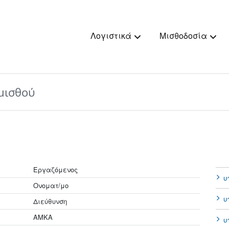
Λογιστικά
Μισθοδοσία
μισθού
Εργαζόμενος
υ
Ονοματ/μο
υ
Διεύθυνση
ΑΜΚΑ
υ