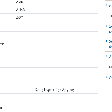
ΑΜΚΑ
ε
Α.Φ.Μ.
Σ
ΔΟΥ
Σ
ρ
Σ
όμ.
ό
Α
Μ
Λ
Ώρες Κυριακής / Αργίας
ου