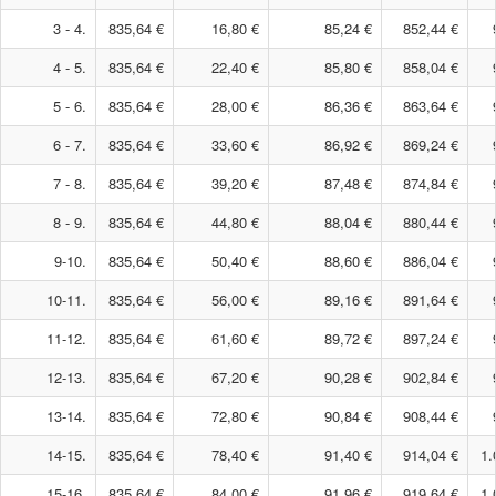
3 - 4.
835,64 €
16,80 €
85,24 €
852,44 €
4 - 5.
835,64 €
22,40 €
85,80 €
858,04 €
5 - 6.
835,64 €
28,00 €
86,36 €
863,64 €
6 - 7.
835,64 €
33,60 €
86,92 €
869,24 €
7 - 8.
835,64 €
39,20 €
87,48 €
874,84 €
8 - 9.
835,64 €
44,80 €
88,04 €
880,44 €
9-10.
835,64 €
50,40 €
88,60 €
886,04 €
10-11.
835,64 €
56,00 €
89,16 €
891,64 €
11-12.
835,64 €
61,60 €
89,72 €
897,24 €
12-13.
835,64 €
67,20 €
90,28 €
902,84 €
13-14.
835,64 €
72,80 €
90,84 €
908,44 €
14-15.
835,64 €
78,40 €
91,40 €
914,04 €
1.
15-16.
835,64 €
84,00 €
91,96 €
919,64 €
1.