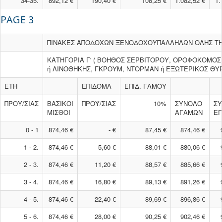
34-35.
892,12 €
190,40 €
108,25 €
1.082,52 €
1.
PAGE 3
ΠΙΝΑΚΕΣ ΑΠΟΔΟΧΩΝ ΞΕΝΟΔΟΧΟΫΠΑΛΛΗΛΩΝ ΟΛΗΣ ΤΗΣ Χ
ΚΑΤΗΓΟΡΙΑ Γ' ( ΒΟΗΘΟΣ ΣΕΡΒΙΤΟΡΟΥ, ΟΡΟΦΟΚΟΜΟΣ
ή ΛΙΝΟΘΗΚΗΣ, ΓΚΡΟΥΜ, ΝΤΟΡΜΑΝ ή ΕΞΩΤΕΡΙΚΟΣ ΘΥΡ
ΕΤΗ
ΕΠΙΔΟΜΑ
ΕΠΙΔ. ΓΑΜΟΥ
ΠΡΟΫ/ΣΙΑΣ
ΒΑΣΙΚΟΙ
ΠΡΟΫ/ΣΙΑΣ
10%
ΣΥΝΟΛΟ
Σ
ΜΙΣΘΟΙ
ΑΓΑΜΩΝ
Ε
0 - 1
874,46 €
- €
87,45 €
874,46 €
1 - 2.
874,46 €
5,60 €
88,01 €
880,06 €
2 - 3.
874,46 €
11,20 €
88,57 €
885,66 €
3 - 4.
874,46 €
16,80 €
89,13 €
891,26 €
4 - 5.
874,46 €
22,40 €
89,69 €
896,86 €
5 - 6.
874,46 €
28,00 €
90,25 €
902,46 €