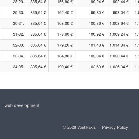
28-29.
835,64 €
156,80 €
99,24 €
992,44 €
1.
29-30.
835,64 €
162,40 €
99,80 €
998,04 €
1.
30-31.
835,64 €
168,00 €
100,36 €
1.003,64 €
1.
31-32.
835,64 €
173,60 €
100,92 €
1.009,24 €
1.
32-33.
835,64 €
179,20 €
101,48 €
1.014,84 €
1.
33-34.
835,64 €
184,80 €
102,04 €
1.020,44 €
1.
34-35.
835,64 €
190,40 €
102,60 €
1.026,04 €
1.
web development
© 2026 Vontikakis
Privacy Policy