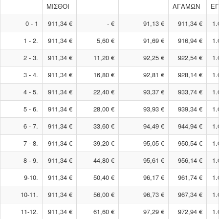
ΜΙΣΘΟΙ
ΑΓΑΜΩΝ
Ε
0 - 1
911,34 €
- €
91,13 €
911,34 €
1.
1 - 2.
911,34 €
5,60 €
91,69 €
916,94 €
1.
2 - 3.
911,34 €
11,20 €
92,25 €
922,54 €
1.
3 - 4.
911,34 €
16,80 €
92,81 €
928,14 €
1.
4 - 5.
911,34 €
22,40 €
93,37 €
933,74 €
1.
5 - 6.
911,34 €
28,00 €
93,93 €
939,34 €
1.
6 - 7.
911,34 €
33,60 €
94,49 €
944,94 €
1.
7 - 8.
911,34 €
39,20 €
95,05 €
950,54 €
1.
8 - 9.
911,34 €
44,80 €
95,61 €
956,14 €
1.
9-10.
911,34 €
50,40 €
96,17 €
961,74 €
1.
10-11.
911,34 €
56,00 €
96,73 €
967,34 €
1.
11-12.
911,34 €
61,60 €
97,29 €
972,94 €
1.