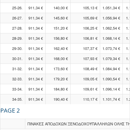
25-26.
911,34 €
140,00 €
105,13 €
1.051,34 €
1.
26-27.
911,34 €
145,60 €
105,69 €
1.056,94 €
1.
27-28.
911,34 €
151,20 €
106,25 €
1.062,54 €
1.
28-29.
911,34 €
156,80 €
106,81 €
1.068,14 €
1.
29-30.
911,34 €
162,40 €
107,37 €
1.073,74 €
1.
30-31.
911,34 €
168,00 €
107,93 €
1.079,34 €
1.
31-32.
911,34 €
173,60 €
108,49 €
1.084,94 €
1.
32-33.
911,34 €
179,20 €
109,05 €
1.090,54 €
1.
33-34.
911,34 €
184,80 €
109,61 €
1.096,14 €
1.
34-35.
911,34 €
190,40 €
110,17 €
1.101,74 €
1.
PAGE 2
ΠΙΝΑΚΕΣ ΑΠΟΔΟΧΩΝ ΞΕΝΟΔΟΧΟΫΠΑΛΛΗΛΩΝ ΟΛΗΣ ΤΗΣ Χ