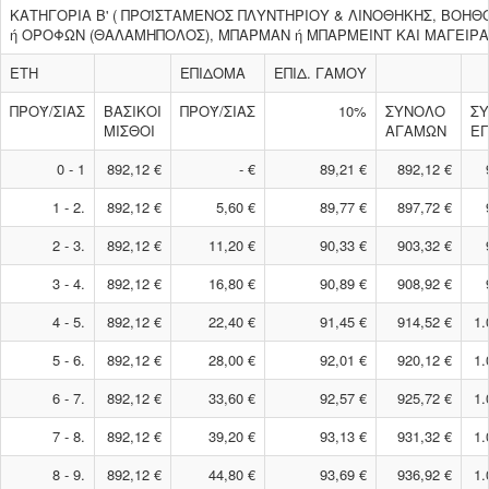
ΚΑΤΗΓΟΡΙΑ Β' ( ΠΡΟΪΣΤΑΜΕΝΟΣ ΠΛΥΝΤΗΡΙΟΥ & ΛΙΝΟΘΗΚΗΣ, ΒΟΗΘ
ή ΟΡΟΦΩΝ (ΘΑΛΑΜΗΠΟΛΟΣ), ΜΠΑΡΜΑΝ ή ΜΠΑΡΜΕΙΝΤ ΚΑΙ ΜΑΓΕΙΡΑΣ
ΕΤΗ
ΕΠΙΔΟΜΑ
ΕΠΙΔ. ΓΑΜΟΥ
ΠΡΟΫ/ΣΙΑΣ
ΒΑΣΙΚΟΙ
ΠΡΟΫ/ΣΙΑΣ
10%
ΣΥΝΟΛΟ
Σ
ΜΙΣΘΟΙ
ΑΓΑΜΩΝ
Ε
0 - 1
892,12 €
- €
89,21 €
892,12 €
1 - 2.
892,12 €
5,60 €
89,77 €
897,72 €
2 - 3.
892,12 €
11,20 €
90,33 €
903,32 €
3 - 4.
892,12 €
16,80 €
90,89 €
908,92 €
4 - 5.
892,12 €
22,40 €
91,45 €
914,52 €
1.
5 - 6.
892,12 €
28,00 €
92,01 €
920,12 €
1.
6 - 7.
892,12 €
33,60 €
92,57 €
925,72 €
1.
7 - 8.
892,12 €
39,20 €
93,13 €
931,32 €
1.
8 - 9.
892,12 €
44,80 €
93,69 €
936,92 €
1.